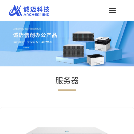
略
过
内
容
服务器