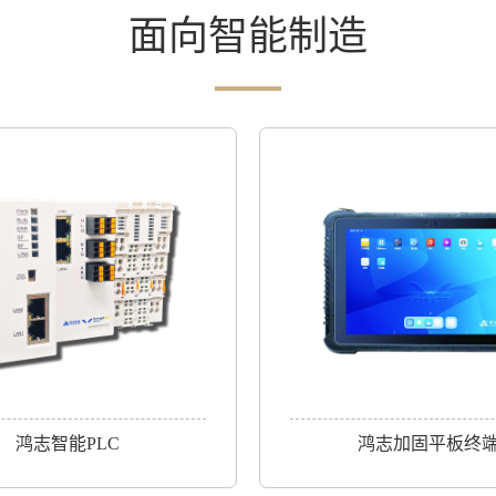
面向智能制造
鸿志智能PLC
鸿志加固平板终