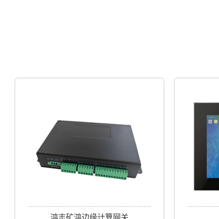
鸿志矿鸿边缘计算网关