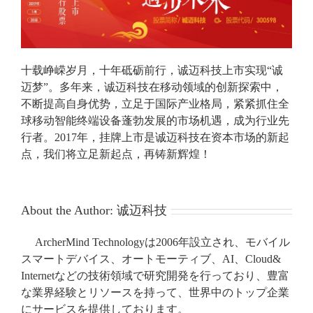
十载峥嵘岁月，十年砥砺前行，诚迈科技上市实现“诚
迈梦”。多年来，诚迈科技在移动领域的创新探索中，
不断提高自身优势，立足于国际产业格局，紧紧抓住全
球移动智能终端设备蓬勃发展的市场机遇，成为行业先
行者。2017年，挂牌上市是诚迈科技在资本市场的新起
点，我们将立足新起点，再铸新辉煌！
About the Author:
诚迈科技
ArcherMind Technologyは2006年設立され、モバイル
スマートデバイス、オートモーティブ、AI、Cloud&
Internetなどの技術領域で研究開発を行っており、豊富
な業界経験とリソースを持って、世界中のトップ企業
にサービスを提供しております。