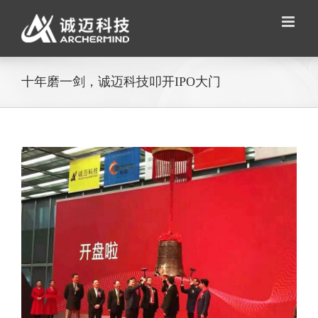
Skip
to
content
十年磨一剑，诚迈科技叩开IPO大门